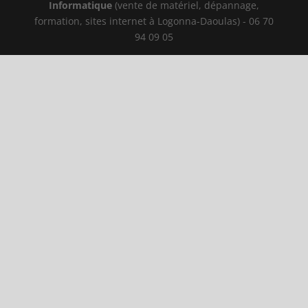
Informatique
(vente de matériel, dépannage,
formation, sites internet à Logonna-Daoulas) - 06 70
94 09 05