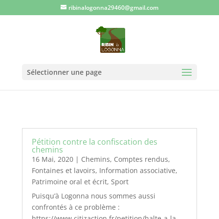
ribinalogonna29460@gmail.com
Sélectionner une page
Pétition contre la confiscation des
chemins
16 Mai, 2020
|
Chemins
,
Comptes rendus
,
Fontaines et lavoirs
,
Information associative
,
Patrimoine oral et écrit
,
Sport
Puisqu’à Logonna nous sommes aussi
confrontés à ce problème :
https://www.citizaction.fr/petition/halte-a-la-